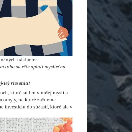
nančných nákladov.
m toho sa ešte oplatí myslieť na
šie) riešenia!
ch, ktoré sú len v našej mysli a
 a omyly, na ktoré začneme
 investíciu do súčastí, ktoré ale v