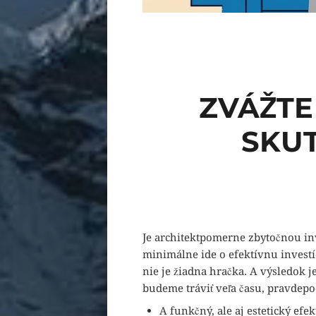
ZVÁŽTE
SKUT
Je
architekt
pomerne zbytočnou inv
minimálne ide o efektívnu investíc
nie je žiadna hračka. A výsledok j
budeme tráviť veľa času, pravdepo
A funkčný, ale aj estetický efe