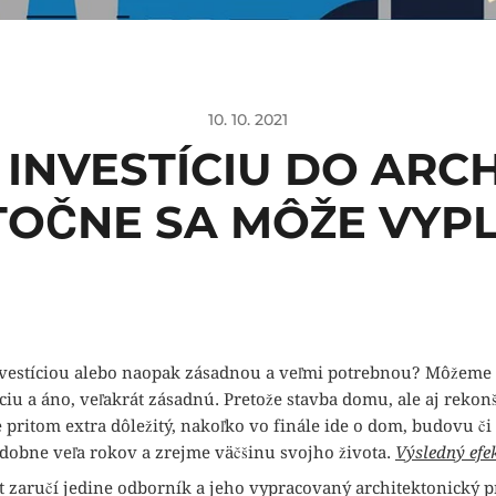
10. 10. 2021
 INVESTÍCIU DO ARCH
OČNE SA MÔŽE VYPL
estíciou alebo naopak zásadnou a veľmi potrebnou? Môžeme sa
iu a áno, veľakrát zásadnú. Pretože stavba domu, ale aj rekonšt
e pritom extra dôležitý, nakoľko vo finále ide o dom, budovu či
dobne veľa rokov a zrejme väčšinu svojho života.
Výsledný efek
kt zaručí jedine odborník a jeho vypracovaný architektonický p