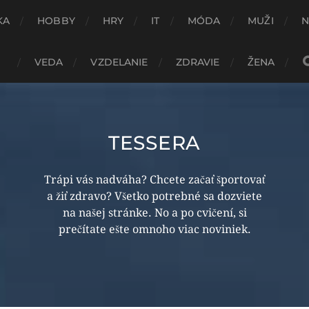
KA
HOBBY
HRY
IT
MÓDA
MUŽI
N
VEDA
VZDELANIE
ZDRAVIE
ŽENA
TESSERA
Trápi vás nadváha? Chcete začať športovať
a žiť zdravo? Všetko potrebné sa dozviete
na našej stránke. No a po cvičení, si
prečítate ešte omnoho viac noviniek.