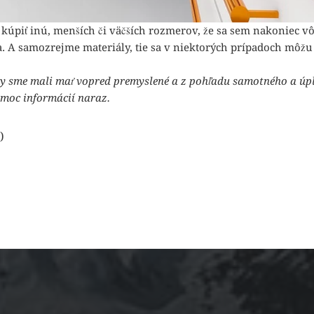
 kúpiť inú, menších či väčších rozmerov, že sa sem nakoniec v
a. A samozrejme materiály, tie sa v niektorých prípadoch môžu 
é by sme mali mať vopred premyslené a z pohľadu samotného a úp
a moc informácií naraz.
)