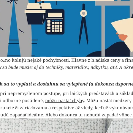
možno kolujú nejaké pochybnosti. Hlavne z hľadiska ceny a fi
ť sa bude musieť aj do techniky, materiálov, nábytku, atď. A okre
h sa to vyplatí a dosiahnu sa vylepšené (a dokonca úspornej
 pri nepremyslenom postupe, pri laických predstavách a základo
ni odborne posúdené,
môžu nastať chyby
. Môžu nastať medzery
trukcie či zariaďovania a respektíve až vtedy, keď už vykonávame
budú zapadať ideálne. Alebo dokonca tu nebudú zapadať vôbec.