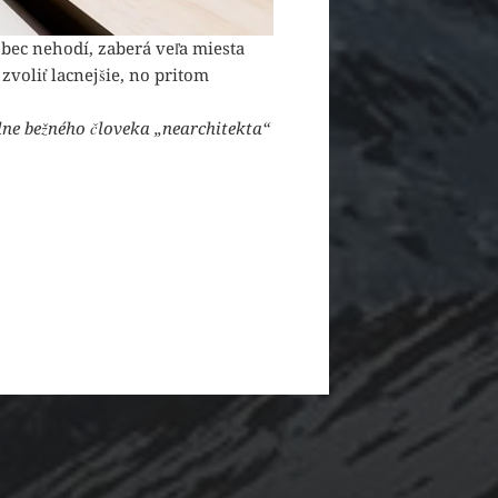
ôbec nehodí, zaberá veľa miesta
zvoliť lacnejšie, no pritom
lne bežného človeka „nearchitekta“