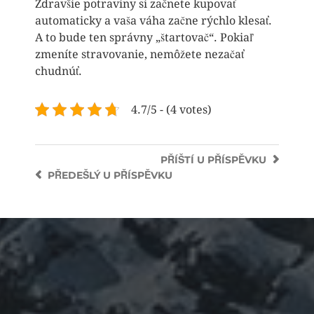
Zdravšie potraviny si začnete kupovať
automaticky a vaša váha začne rýchlo klesať.
A to bude ten správny „štartovač“. Pokiaľ
zmeníte stravovanie, nemôžete nezačať
chudnúť.
4.7/5 - (4 votes)
PŘÍŠTÍ
U PŘÍSPĚVKU
PŘEDEŠLÝ
U PŘÍSPĚVKU