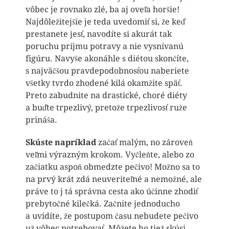
vôbec je rovnako zlé, ba aj oveľa horšie!
Najdôležitejšie je teda uvedomiť si, že keď
prestanete jesť, navodíte si akurát tak
poruchu príjmu potravy a nie vysnívanú
figúru. Navyše akonáhle s diétou skončíte,
s najväčšou pravdepodobnosťou naberiete
všetky tvrdo zhodené kilá okamžite späť.
Preto zabudnite na drastické, choré diéty
a buďte trpezlivý, pretože trpezlivosť ruže
prináša.
Skúste napríklad
začať malým, no zároveň
veľmi výrazným krokom. Vyčleňte, alebo zo
začiatku aspoň obmedzte pečivo! Možno sa to
na prvý krát zdá neuveriteľné a nemožné, ale
práve to j tá správna cesta ako účinne zhodiť
prebytočné kilečká. Začnite jednoducho
a uvidíte, že postupom času nebudete pečivo
už vôbec potrebovať. Môžete ho tiež skúsi