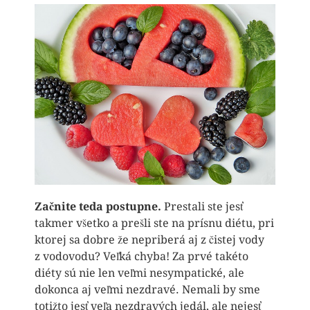
Začnite teda postupne.
Prestali ste jesť
takmer všetko a prešli ste na prísnu diétu, pri
ktorej sa dobre že nepriberá aj z čistej vody
z vodovodu? Veľká chyba! Za prvé takéto
diéty sú nie len veľmi nesympatické, ale
dokonca aj veľmi nezdravé. Nemali by sme
totižto jesť veľa nezdravých jedál, ale nejesť