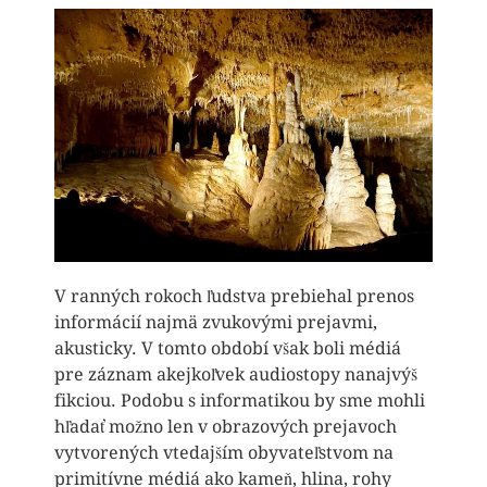
V ranných rokoch ľudstva prebiehal prenos
informácií najmä zvukovými prejavmi,
akusticky. V tomto období však boli médiá
pre záznam akejkoľvek audiostopy nanajvýš
fikciou. Podobu s informatikou by sme mohli
hľadať možno len v obrazových prejavoch
vytvorených vtedajším obyvateľstvom na
primitívne médiá ako kameň, hlina, rohy