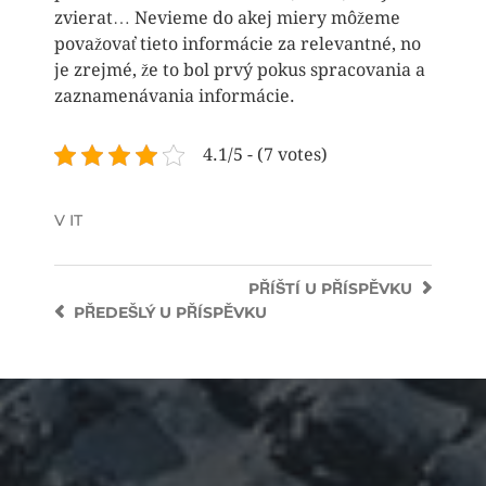
zvierat… Nevieme do akej miery môžeme
považovať tieto informácie za relevantné, no
je zrejmé, že to bol prvý pokus spracovania a
zaznamenávania informácie.
4.1/5 - (7 votes)
V
IT
PŘÍŠTÍ
U PŘÍSPĚVKU
PŘEDEŠLÝ
U PŘÍSPĚVKU