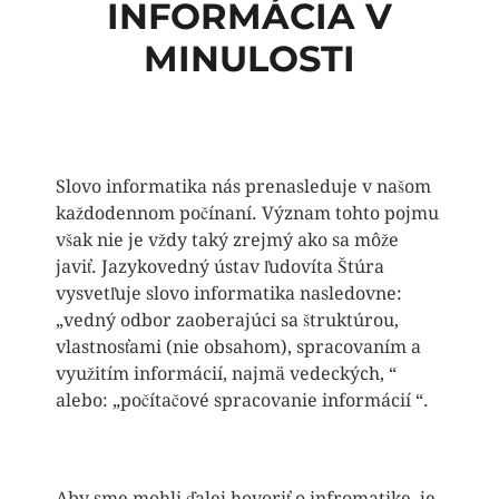
INFORMÁCIA V
MINULOSTI
Slovo informatika nás prenasleduje v našom
každodennom počínaní. Význam tohto pojmu
však nie je vždy taký zrejmý ako sa môže
javiť. Jazykovedný ústav ľudovíta Štúra
vysvetľuje slovo informatika nasledovne:
„vedný odbor zaoberajúci sa štruktúrou,
vlastnosťami (nie obsahom), spracovaním a
využitím informácií, najmä vedeckých, “
alebo: „počítačové spracovanie informácií “.
Ab
y sme mohli ďalej hovoriť o infromatike, je